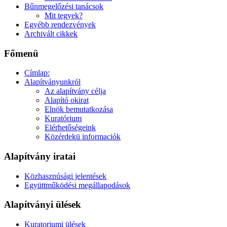
Bűnmegelőzési tanácsok
Mit tegyek?
Egyébb rendezvények
Archivált cikkek
Főmenü
Címlap:
Alapítványunkról
Az alapítvány célja
Alapító okirat
Elnök bemutatkozása
Kuratórium
Elérhetőségeink
Közérdekü informaciók
Alapítvány iratai
Közhasznúsági jelentések
Együttműködési megállapodások
Alapítványi ülések
Kuratoriumi ülések