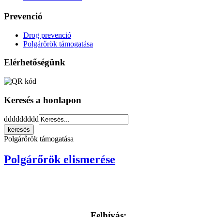
Prevenció
Drog prevenció
Polgárőrök támogatása
Elérhetőségünk
Keresés a honlapon
ddddddddd
Polgárőrök támogatása
Polgárőrök elismerése
Felhívás: