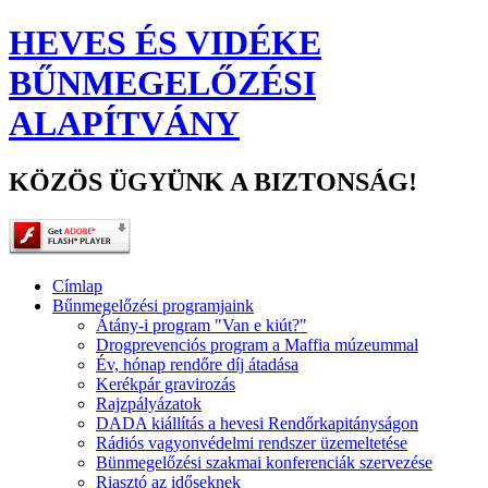
HEVES ÉS VIDÉKE
BŰNMEGELŐZÉSI
ALAPÍTVÁNY
KÖZÖS ÜGYÜNK A BIZTONSÁG!
Címlap
Bűnmegelőzési programjaink
Átány-i program "Van e kiút?"
Drogprevenciós program a Maffia múzeummal
Év, hónap rendőre díj átadása
Kerékpár gravirozás
Rajzpályázatok
DADA kiállítás a hevesi Rendőrkapitányságon
Rádiós vagyonvédelmi rendszer üzemeltetése
Bünmegelőzési szakmai konferenciák szervezése
Riasztó az időseknek