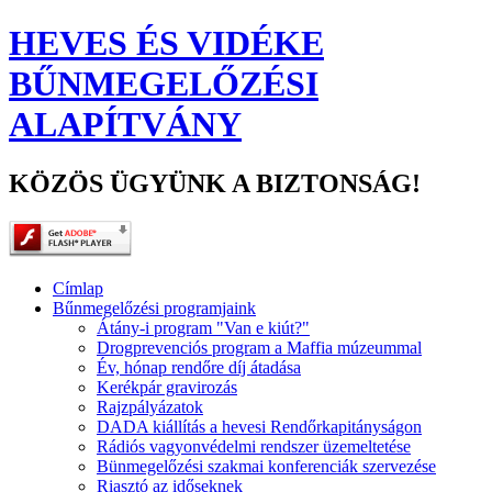
HEVES ÉS VIDÉKE
BŰNMEGELŐZÉSI
ALAPÍTVÁNY
KÖZÖS ÜGYÜNK A BIZTONSÁG!
Címlap
Bűnmegelőzési programjaink
Átány-i program "Van e kiút?"
Drogprevenciós program a Maffia múzeummal
Év, hónap rendőre díj átadása
Kerékpár gravirozás
Rajzpályázatok
DADA kiállítás a hevesi Rendőrkapitányságon
Rádiós vagyonvédelmi rendszer üzemeltetése
Bünmegelőzési szakmai konferenciák szervezése
Riasztó az időseknek