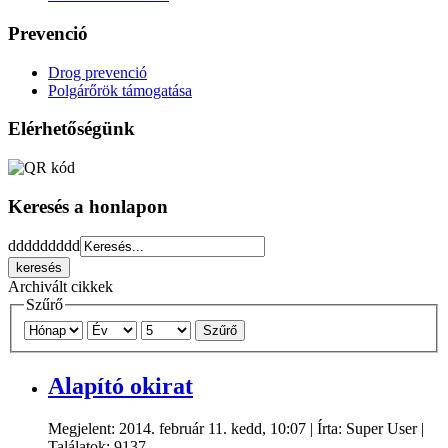
Prevenció
Drog prevenció
Polgárőrök támogatása
Elérhetőségünk
Keresés a honlapon
ddddddddd
Archivált cikkek
Szűrő
Szűrő
Alapító okirat
Megjelent: 2014. február 11. kedd, 10:07
|
Írta: Super User
|
Találatok: 9137