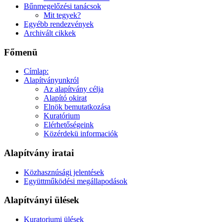
Bűnmegelőzési tanácsok
Mit tegyek?
Egyébb rendezvények
Archivált cikkek
Főmenü
Címlap:
Alapítványunkról
Az alapítvány célja
Alapító okirat
Elnök bemutatkozása
Kuratórium
Elérhetőségeink
Közérdekü informaciók
Alapítvány iratai
Közhasznúsági jelentések
Együttműködési megállapodások
Alapítványi ülések
Kuratoriumi ülések